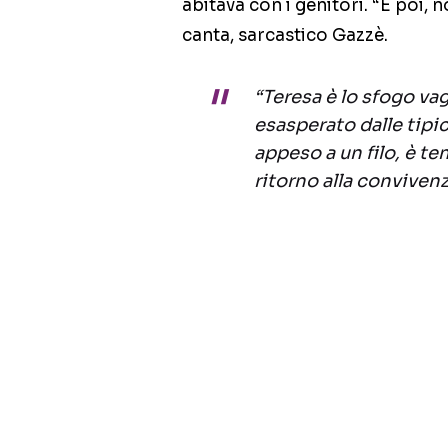
abitava con i genitori. “E poi, 
canta, sarcastico Gazzè.
“Teresa è lo sfogo va
esasperato dalle tipi
appeso a un filo, è t
ritorno alla convivenz