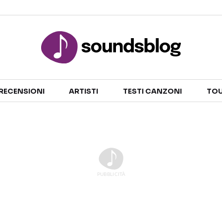
Sezioni
RECENSIONI
ARTISTI
TESTI CANZONI
TOU
NOTIZIE
ARTISTI
RECENSIONI MUSICALI
TESTI CANZONI
INTERVISTE
TOUR ED EVENTI
GOSSIP E CURIOSITÀ
TALENT SHOW