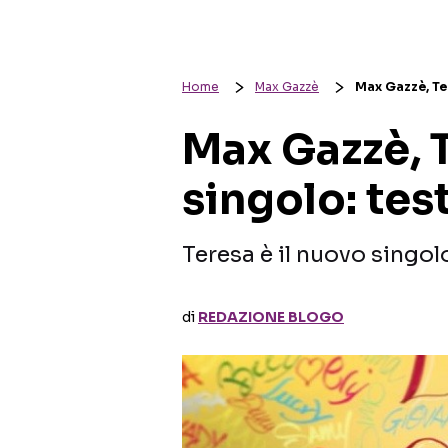
Home
Max Gazzè
Max Gazzè, Ter
Max Gazzè, T
singolo: tes
Teresa è il nuovo singol
di
REDAZIONE BLOGO