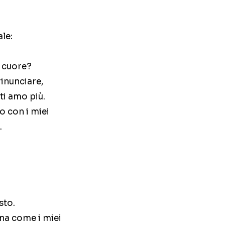
le:
n cuore?
 rinunciare,
ti amo più.
o con i miei
.
sto.
ina come i miei