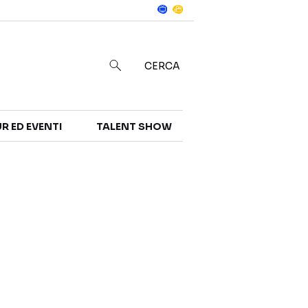
Notizie
in
CERCA
R ED EVENTI
TALENT SHOW