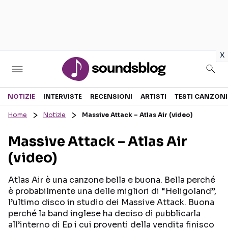
in
x
Sezioni
NOTIZIE
INTERVISTE
RECENSIONI
ARTISTI
TESTI CANZONI
Home
Notizie
Massive Attack – Atlas Air (video)
NOTIZIE
ARTISTI
Massive Attack – Atlas Air
RECENSIONI MUSICALI
TESTI CANZONI
(video)
INTERVISTE
TOUR ED EVENTI
GOSSIP E CURIOSITÀ
TALENT SHOW
Atlas Air è una canzone bella e buona. Bella perché
è probabilmente una delle migliori di “Heligoland”,
l’ultimo disco in studio dei Massive Attack. Buona
perché la band inglese ha deciso di pubblicarla
all’interno di Ep i cui proventi della vendita finisco