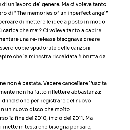
u di un lavoro del genere. Ma ci voleva tanto
ero di “The memories of an inperfect angel”
cercare di mettere le idee a posto in modo
 carica che mai? Ci voleva tanto a capire
mentare una re-release bisognava creare
ssero copie spudorate delle canzoni
apire che la minestra riscaldata è brutta da
ione non è bastata. Vedere cancellare l’uscita
ente non ha fatto riflettere abbastanza:
la d’incisione per registrare del nuovo
 in un nuovo disco che molto
o la fine del 2010, inizio del 2011. Ma
 mette in testa che bisogna pensare,