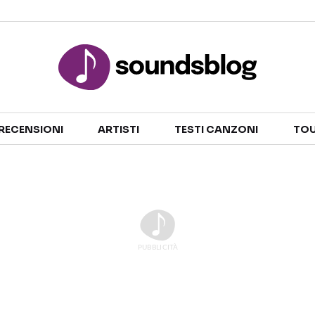
Sezioni
RECENSIONI
ARTISTI
TESTI CANZONI
TOU
NOTIZIE
ARTISTI
RECENSIONI MUSICALI
TESTI CANZONI
INTERVISTE
TOUR ED EVENTI
GOSSIP E CURIOSITÀ
TALENT SHOW