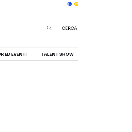
Notizie
in
CERCA
R ED EVENTI
TALENT SHOW