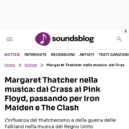
in
x
Sezioni
NOTIZIE
INTERVISTE
RECENSIONI
ARTISTI
TESTI CANZONI
Home
Notizie
Margaret Thatcher nella musica: dai Crass 
NOTIZIE
ARTISTI
Margaret Thatcher nella
RECENSIONI MUSICALI
TESTI CANZONI
musica: dai Crass ai Pink
INTERVISTE
TOUR ED EVENTI
Floyd, passando per Iron
GOSSIP E CURIOSITÀ
TALENT SHOW
Maiden e The Clash
L’influenza del thatcherismo e della guerra delle
Falkland nella musica del Regno Unito