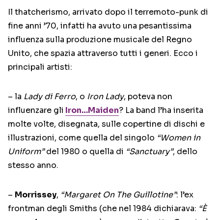
Il thatcherismo, arrivato dopo il terremoto-punk di
fine anni ’70, infatti ha avuto una pesantissima
influenza sulla produzione musicale del Regno
Unito, che spazia attraverso tutti i generi. Ecco i
principali artisti:
– la
Lady di Ferro
, o
Iron Lady
, poteva non
influenzare gli
Iron…Maiden
? La band l’ha inserita
molte volte, disegnata, sulle copertine di dischi e
illustrazioni, come quella del singolo
“Women in
Uniform”
del 1980 o quella di
“Sanctuary”
, dello
stesso anno.
–
Morrissey
,
“Margaret On The Guillotine”
: l’ex
frontman degli Smiths (che nel 1984 dichiarava:
“È