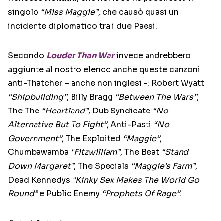
singolo
“Miss Maggie”
, che causò quasi un
incidente diplomatico tra i due Paesi.
Secondo
Louder Than War
invece andrebbero
aggiunte al nostro elenco anche queste canzoni
anti-Thatcher – anche non inglesi -: Robert Wyatt
“Shipbuilding”
, Billy Bragg
“Between The Wars”
,
The The
“Heartland”
, Dub Syndicate
“No
Alternative But To Fight”
, Anti-Pasti
“No
Government”
, The Exploited
“Maggie”
,
Chumbawamba
“Fitzwilliam”
, The Beat
“Stand
Down Margaret”
, The Specials
“Maggie’s Farm”
,
Dead Kennedys
“Kinky Sex Makes The World Go
Round”
e Public Enemy
“Prophets Of Rage”
.