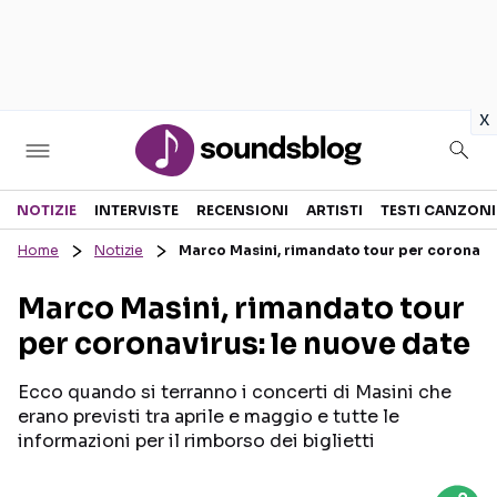
in
x
Sezioni
NOTIZIE
INTERVISTE
RECENSIONI
ARTISTI
TESTI CANZONI
Home
Notizie
Marco Masini, rimandato tour per coronavir
NOTIZIE
ARTISTI
Marco Masini, rimandato tour
RECENSIONI MUSICALI
TESTI CANZONI
per coronavirus: le nuove date
INTERVISTE
TOUR ED EVENTI
GOSSIP E CURIOSITÀ
TALENT SHOW
Ecco quando si terranno i concerti di Masini che
erano previsti tra aprile e maggio e tutte le
informazioni per il rimborso dei biglietti