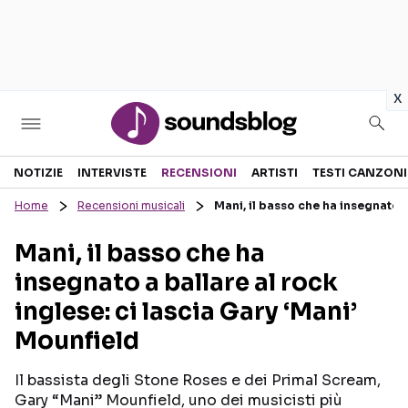
in
x
Sezioni
NOTIZIE
INTERVISTE
RECENSIONI
ARTISTI
TESTI CANZONI
Home
Recensioni musicali
Mani, il basso che ha insegnato a
NOTIZIE
ARTISTI
Mani, il basso che ha
RECENSIONI MUSICALI
TESTI CANZONI
insegnato a ballare al rock
INTERVISTE
TOUR ED EVENTI
inglese: ci lascia Gary ‘Mani’
GOSSIP E CURIOSITÀ
TALENT SHOW
Mounfield
Il bassista degli Stone Roses e dei Primal Scream,
Gary “Mani” Mounfield, uno dei musicisti più