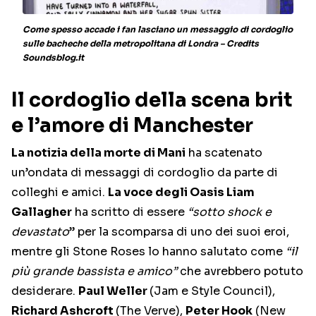
Come spesso accade i fan lasciano un messaggio di cordoglio
sulle bacheche della metropolitana di Londra – Credits
Soundsblog.it
Il cordoglio della scena brit
e l’amore di Manchester
La notizia della morte di Mani
ha scatenato
un’ondata di messaggi di cordoglio da parte di
colleghi e amici.
La voce degli Oasis Liam
Gallagher
ha scritto di essere
“sotto shock e
devastato
” per la scomparsa di uno dei suoi eroi,
mentre gli Stone Roses lo hanno salutato come
“il
più grande bassista e amico”
che avrebbero potuto
desiderare.
Paul Weller
(Jam e Style Council),
Richard Ashcroft
(The Verve),
Peter Hook
(New