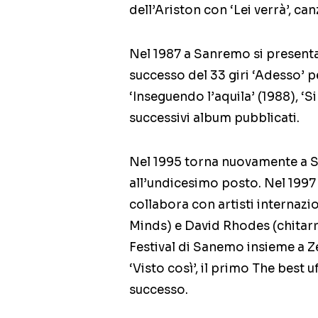
dell’Ariston con ‘Lei verrà’, ca
Nel 1987 a Sanremo si presenta 
successo del 33 giri ‘Adesso’ pe
‘Inseguendo l’aquila’ (1988), ‘S
successivi album pubblicati.
Nel 1995 torna nuovamente a S
all’undicesimo posto. Nel 1997 
collabora con artisti internazi
Minds) e David Rhodes (chitarri
Festival di Sanemo insieme a Ze
‘Visto così’, il primo The best 
successo.