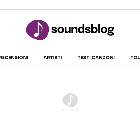
Sezioni
RECENSIONI
ARTISTI
TESTI CANZONI
TOU
NOTIZIE
ARTISTI
RECENSIONI MUSICALI
TESTI CANZONI
INTERVISTE
TOUR ED EVENTI
GOSSIP E CURIOSITÀ
TALENT SHOW