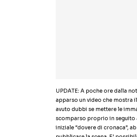
UPDATE: A poche ore dalla noti
apparso un video che mostra i
avuto dubbi se mettere le imma
scomparso proprio in seguito 
iniziale “dovere di cronaca”, a
pubblicare la scena. E’ possibi