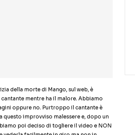
zia della morte di Mango, sul web, è
l cantante mentre ha il malore. Abbiamo
gini oppure no. Purtroppo il cantante è
a questo improvviso malessere e, dopo un
bbiamo poi deciso di togliere il video e NON
le vederla facilmente in giro ma non in