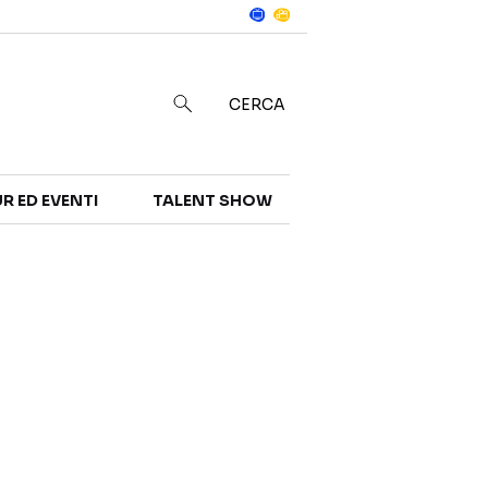
Notizie
in
CERCA
R ED EVENTI
TALENT SHOW