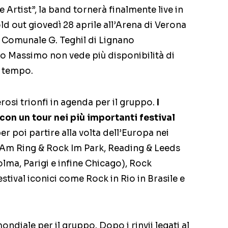
 Artist”, la band tornerà finalmente live in
old out giovedì 28 aprile all’Arena di Verona
o Comunale G. Teghil di Lignano
co Massimo non vede più disponibilità di
o tempo.
osi trionfi in agenda per il gruppo.
I
o con un tour nei più importanti festival
er poi partire alla volta dell’Europa nei
 Am Ring & Rock Im Park, Reading & Leeds
olma, Parigi e infine Chicago), Rock
stival iconici come Rock in Rio in Brasile e
ondiale per il gruppo. Dopo i rinvii legati al