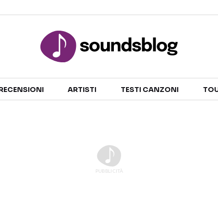
Sezioni
RECENSIONI
ARTISTI
TESTI CANZONI
TOU
NOTIZIE
ARTISTI
RECENSIONI MUSICALI
TESTI CANZONI
INTERVISTE
TOUR ED EVENTI
GOSSIP E CURIOSITÀ
TALENT SHOW