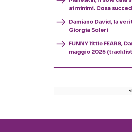
Maneskin, il sole cala s
ai minimi. Cosa succe
Damiano David, la verit
Giorgia Soleri
FUNNY little FEARS, Dam
maggio 2025 (tracklist