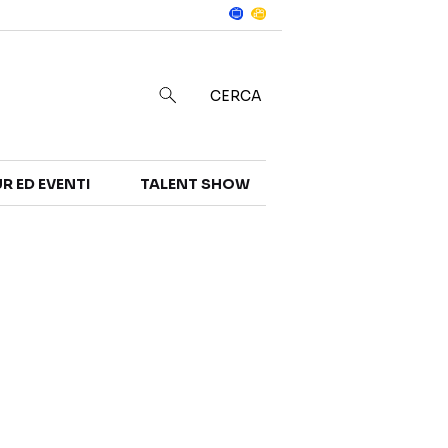
Notizie
in
CERCA
R ED EVENTI
TALENT SHOW