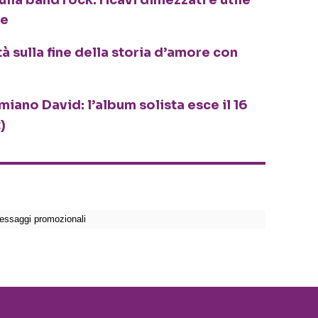
ulla band rock: ricavi dimezzati e utile
de
à sulla fine della storia d’amore con
iano David: l’album solista esce il 16
)