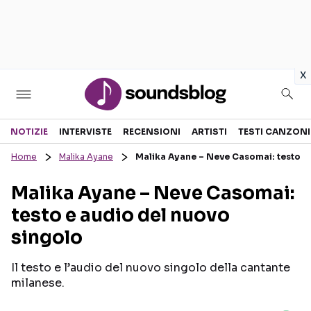
in
x
Sezioni
NOTIZIE
INTERVISTE
RECENSIONI
ARTISTI
TESTI CANZONI
Home
Malika Ayane
Malika Ayane – Neve Casomai: testo e
NOTIZIE
ARTISTI
Malika Ayane – Neve Casomai:
RECENSIONI MUSICALI
TESTI CANZONI
testo e audio del nuovo
INTERVISTE
TOUR ED EVENTI
singolo
GOSSIP E CURIOSITÀ
TALENT SHOW
Il testo e l’audio del nuovo singolo della cantante
milanese.