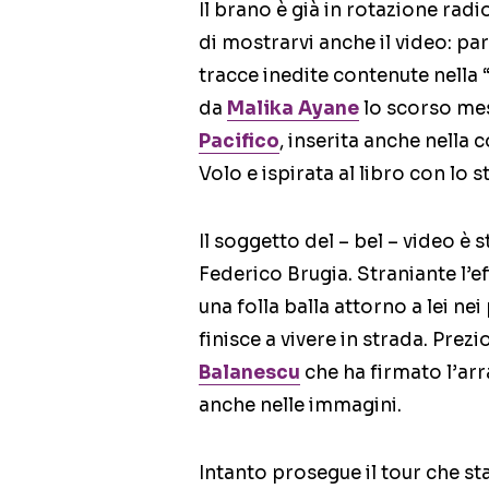
Il brano è già in rotazione rad
di mostrarvi anche il video: par
tracce inedite contenute nella 
da
Malika Ayane
lo scorso me
Pacifico
, inserita anche nella
Volo e ispirata al libro con lo s
Il soggetto del – bel – video è 
Federico Brugia. Straniante l’e
una folla balla attorno a lei ne
finisce a vivere in strada. Prez
Balanescu
che ha firmato l’arr
anche nelle immagini.
Intanto prosegue il tour che s