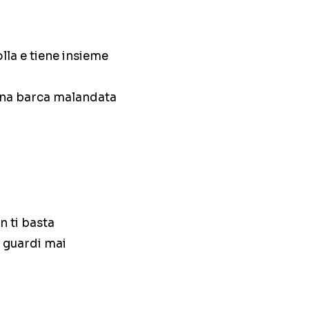
olla e tiene insieme
 una barca malandata
n ti basta
lo guardi mai