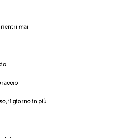
 rientri mai
cio
 braccio
so, il giorno in più