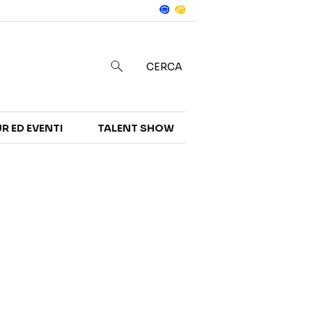
Notizie
in
CERCA
R ED EVENTI
TALENT SHOW