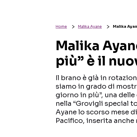
Home
Malika Ayane
Malika Ayane
Malika Ayane
più” è il nu
Il brano è già in rotazio
siamo in grado di mostrar
giorno in più”, una dell
nella “Grovigli special t
Ayane lo scorso mese d
Pacifico, inserita anche