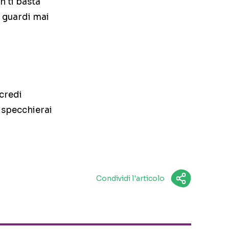
n ti basta
lo guardi mai
 credi
i specchierai
Condividi l'articolo