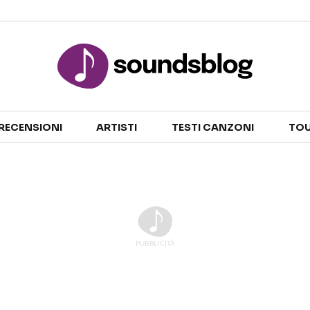
Sezioni
RECENSIONI
ARTISTI
TESTI CANZONI
TOU
NOTIZIE
ARTISTI
RECENSIONI MUSICALI
TESTI CANZONI
INTERVISTE
TOUR ED EVENTI
GOSSIP E CURIOSITÀ
TALENT SHOW