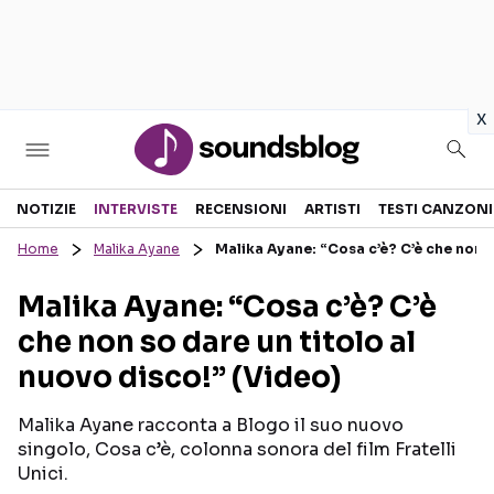
in
x
Sezioni
NOTIZIE
INTERVISTE
RECENSIONI
ARTISTI
TESTI CANZONI
Home
Malika Ayane
Malika Ayane: “Cosa c’è? C’è che non s
NOTIZIE
ARTISTI
Malika Ayane: “Cosa c’è? C’è
RECENSIONI MUSICALI
TESTI CANZONI
che non so dare un titolo al
INTERVISTE
TOUR ED EVENTI
nuovo disco!” (Video)
GOSSIP E CURIOSITÀ
TALENT SHOW
Malika Ayane racconta a Blogo il suo nuovo
singolo, Cosa c’è, colonna sonora del film Fratelli
Unici.