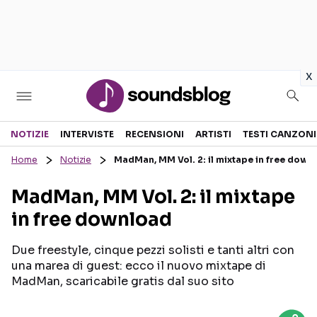
in
x
Sezioni
NOTIZIE
INTERVISTE
RECENSIONI
ARTISTI
TESTI CANZONI
Home
Notizie
MadMan, MM Vol. 2: il mixtape in free down
NOTIZIE
ARTISTI
MadMan, MM Vol. 2: il mixtape
RECENSIONI MUSICALI
TESTI CANZONI
in free download
INTERVISTE
TOUR ED EVENTI
GOSSIP E CURIOSITÀ
TALENT SHOW
Due freestyle, cinque pezzi solisti e tanti altri con
una marea di guest: ecco il nuovo mixtape di
MadMan, scaricabile gratis dal suo sito