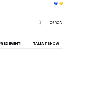
Notizie
in
CERCA
R ED EVENTI
TALENT SHOW