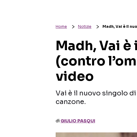
Home
Notizie
Madh, Vai è il nu
Madh, Vai è 
(contro l’om
video
Vai è il nuovo singolo d
canzone.
di
GIULIO PASQUI