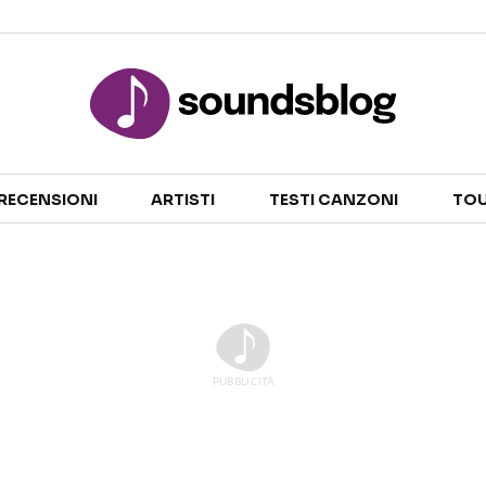
Sezioni
RECENSIONI
ARTISTI
TESTI CANZONI
TOU
NOTIZIE
ARTISTI
RECENSIONI MUSICALI
TESTI CANZONI
INTERVISTE
TOUR ED EVENTI
GOSSIP E CURIOSITÀ
TALENT SHOW