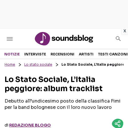
in
x
Sezioni
NOTIZIE
INTERVISTE
RECENSIONI
ARTISTI
TESTI CANZONI
Home
Lo stato sociale
Lo Stato Sociale, L’Italia peggiore: 
NOTIZIE
ARTISTI
Lo Stato Sociale, L’Italia
RECENSIONI MUSICALI
TESTI CANZONI
peggiore: album tracklist
INTERVISTE
TOUR ED EVENTI
GOSSIP E CURIOSITÀ
TALENT SHOW
Debutto all’undicesimo posto della classifica Fimi
per la band bolognese con il loro nuovo lavoro
di
REDAZIONE BLOGO