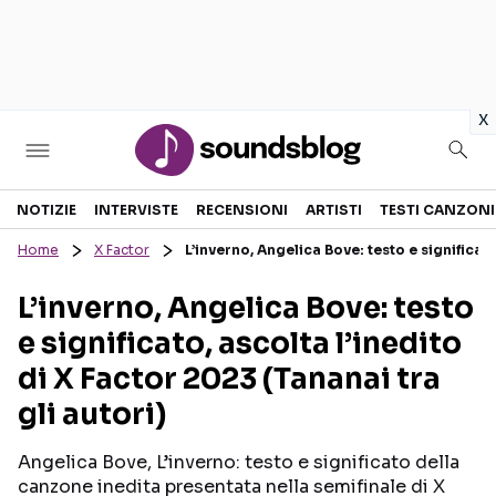
in
x
Sezioni
NOTIZIE
INTERVISTE
RECENSIONI
ARTISTI
TESTI CANZONI
Home
X Factor
L’inverno, Angelica Bove: testo e significato
NOTIZIE
ARTISTI
L’inverno, Angelica Bove: testo
RECENSIONI MUSICALI
TESTI CANZONI
e significato, ascolta l’inedito
INTERVISTE
TOUR ED EVENTI
di X Factor 2023 (Tananai tra
GOSSIP E CURIOSITÀ
TALENT SHOW
gli autori)
Angelica Bove, L’inverno: testo e significato della
canzone inedita presentata nella semifinale di X