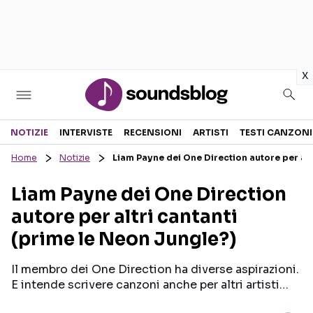
in
x
Sezioni
NOTIZIE
INTERVISTE
RECENSIONI
ARTISTI
TESTI CANZONI
Home
Notizie
Liam Payne dei One Direction autore per alt
NOTIZIE
ARTISTI
Liam Payne dei One Direction
RECENSIONI MUSICALI
TESTI CANZONI
autore per altri cantanti
INTERVISTE
TOUR ED EVENTI
(prime le Neon Jungle?)
GOSSIP E CURIOSITÀ
TALENT SHOW
Il membro dei One Direction ha diverse aspirazioni.
E intende scrivere canzoni anche per altri artisti…