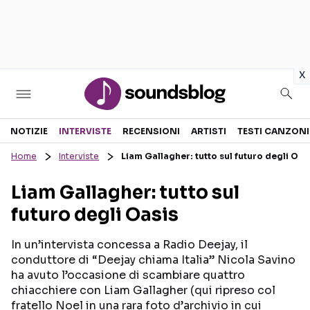
in
x
Sezioni
NOTIZIE
INTERVISTE
RECENSIONI
ARTISTI
TESTI CANZONI
Home
Interviste
Liam Gallagher: tutto sul futuro degli Oas
NOTIZIE
ARTISTI
Liam Gallagher: tutto sul
RECENSIONI MUSICALI
TESTI CANZONI
futuro degli Oasis
INTERVISTE
TOUR ED EVENTI
GOSSIP E CURIOSITÀ
TALENT SHOW
In un’intervista concessa a Radio Deejay, il
conduttore di “Deejay chiama Italia” Nicola Savino
ha avuto l’occasione di scambiare quattro
chiacchiere con Liam Gallagher (qui ripreso col
fratello Noel in una rara foto d’archivio in cui