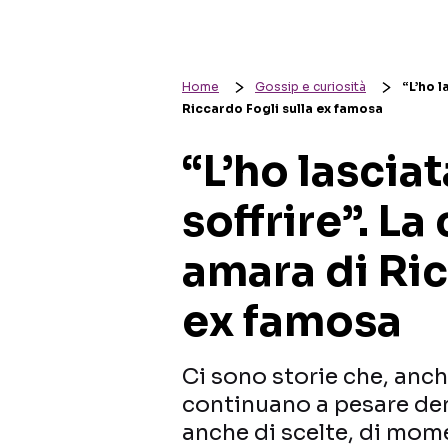
Home
Gossip e curiosità
“L’ho l
Riccardo Fogli sulla ex famosa
“L’ho lasciat
soffrire”. L
amara di Ric
ex famosa
Ci sono storie che, anch
continuano a pesare den
anche di scelte, di mome