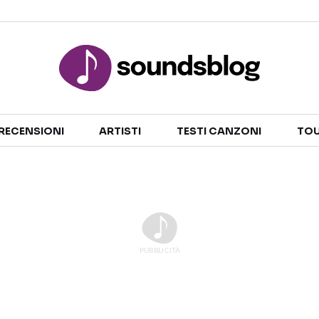
Sezioni
RECENSIONI
ARTISTI
TESTI CANZONI
TOU
NOTIZIE
ARTISTI
RECENSIONI MUSICALI
TESTI CANZONI
INTERVISTE
TOUR ED EVENTI
GOSSIP E CURIOSITÀ
TALENT SHOW