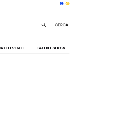
Notizie
in
CERCA
R ED EVENTI
TALENT SHOW