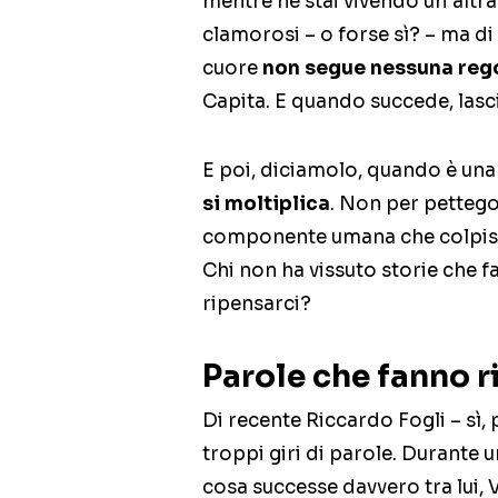
mentre ne stai vivendo un’altra
clamorosi – o forse sì? – ma di 
cuore
non segue nessuna reg
Capita. E quando succede, lasci
E poi, diciamolo, quando è un
si moltiplica
. Non per pettego
componente umana che colpisc
Chi non ha vissuto storie che 
ripensarci?
Parole che fanno ri
Di recente Riccardo Fogli – sì, 
troppi giri di parole. Durante 
cosa successe davvero tra lui, V