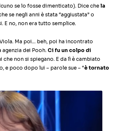
lcuno se lo fosse dimenticato). Dice che
la
che se negli anni è stata “aggiustata” o
i. E no, non era tutto semplice.
iola. Ma poi… beh, poi ha incontrato
a agenzia dei Pooh.
Ci fu un colpo di
ni che non si spiegano. E da lì è cambiato
o, e poco dopo lui – parole sue – “
è tornato