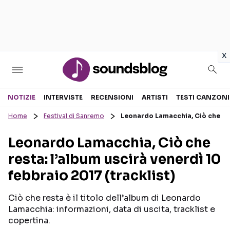
in
x
Sezioni
NOTIZIE
INTERVISTE
RECENSIONI
ARTISTI
TESTI CANZONI
Home
Festival di Sanremo
Leonardo Lamacchia, Ciò che rest
NOTIZIE
ARTISTI
Leonardo Lamacchia, Ciò che
RECENSIONI MUSICALI
TESTI CANZONI
resta: l’album uscirà venerdì 10
INTERVISTE
TOUR ED EVENTI
febbraio 2017 (tracklist)
GOSSIP E CURIOSITÀ
TALENT SHOW
Ciò che resta è il titolo dell’album di Leonardo
Lamacchia: informazioni, data di uscita, tracklist e
copertina.