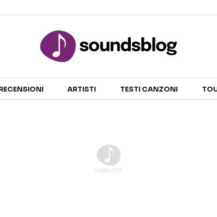
Sezioni
RECENSIONI
ARTISTI
TESTI CANZONI
TOU
NOTIZIE
ARTISTI
RECENSIONI MUSICALI
TESTI CANZONI
INTERVISTE
TOUR ED EVENTI
GOSSIP E CURIOSITÀ
TALENT SHOW