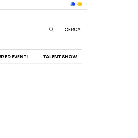
Notizie
in
CERCA
R ED EVENTI
TALENT SHOW