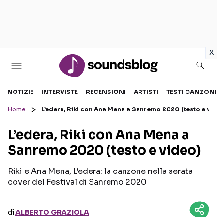
in
x
Sezioni
NOTIZIE
INTERVISTE
RECENSIONI
ARTISTI
TESTI CANZONI
Home
L’edera, Riki con Ana Mena a Sanremo 2020 (testo e vi
NOTIZIE
ARTISTI
L’edera, Riki con Ana Mena a
RECENSIONI MUSICALI
TESTI CANZONI
Sanremo 2020 (testo e video)
INTERVISTE
TOUR ED EVENTI
GOSSIP E CURIOSITÀ
TALENT SHOW
Riki e Ana Mena, L’edera: la canzone nella serata
cover del Festival di Sanremo 2020
di
ALBERTO GRAZIOLA