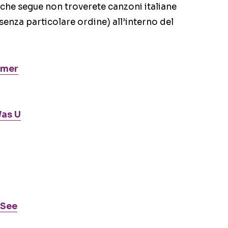
a che segue non troverete canzoni italiane
(senza particolare ordine) all’interno del
.
amer
Was U
 See