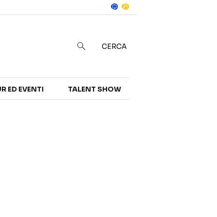
Notizie
in
CERCA
R ED EVENTI
TALENT SHOW