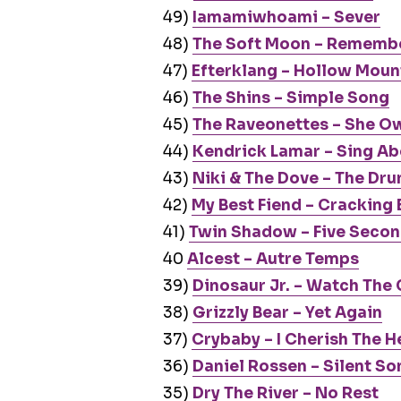
49)
Iamamiwhoami – Sever
48)
The Soft Moon – Remembe
47)
Efterklang – Hollow Moun
46)
The Shins – Simple Song
45)
The Raveonettes – She O
44)
Kendrick Lamar – Sing Abo
43)
Niki & The Dove – The Dr
42)
My Best Fiend – Cracking
41)
Twin Shadow – Five Seco
40
Alcest – Autre Temps
39)
Dinosaur Jr. – Watch The
38)
Grizzly Bear – Yet Again
37)
Crybaby – I Cherish The H
36)
Daniel Rossen – Silent So
35)
Dry The River – No Rest