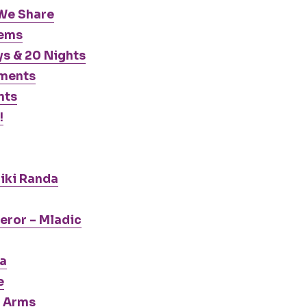
We Share
lems
ys & 20 Nights
oments
nts
!
Niki Randa
eror – Mladic
a
e
ur Arms