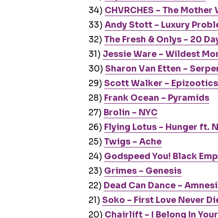
34)
CHVRCHES – The Mother 
33)
Andy Stott – Luxury Prob
32)
The Fresh & Onlys – 20 Da
31)
Jessie Ware – Wildest M
30)
Sharon Van Etten – Serpe
29)
Scott Walker – Epizootics
28)
Frank Ocean – Pyramids
27)
Brolin – NYC
26)
Flying Lotus – Hunger ft. 
25)
Twigs – Ache
24)
Godspeed You! Black Emp
23)
Grimes – Genesis
22)
Dead Can Dance – Amnesi
21)
Soko – First Love Never Di
20)
Chairlift – I Belong In Yo