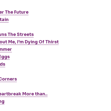
r The Future
tain
wns The Streets
ut Me, I’m Dying Of Thirst
ummer
 Eggs
nds
 Corners
eartbreak More than..
ng