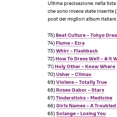
Ultima precisazione: nella list
che sono invece state inserite 
post dei migliori album italiani
75)
Beat Culture – Tokyo Dre
74)
Flume – Ezra
73)
Whirr – Flashback
72)
How To Dress Well – & It 
71)
Holy Other – Know Where
70)
Usher – Climax
69)
Violens – Totally True
68)
Roses Gabor – Stars
67)
Tindersticks – Medicine
66)
Girls Names – A Troubled
65)
Solange – Losing You