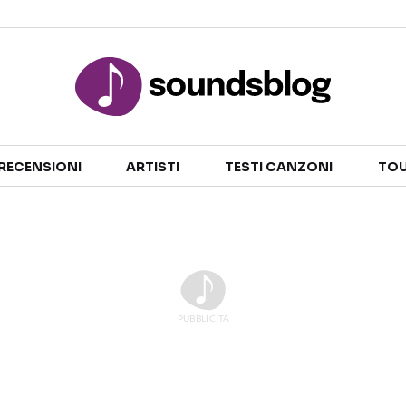
Sezioni
RECENSIONI
ARTISTI
TESTI CANZONI
TOU
NOTIZIE
ARTISTI
RECENSIONI MUSICALI
TESTI CANZONI
INTERVISTE
TOUR ED EVENTI
GOSSIP E CURIOSITÀ
TALENT SHOW