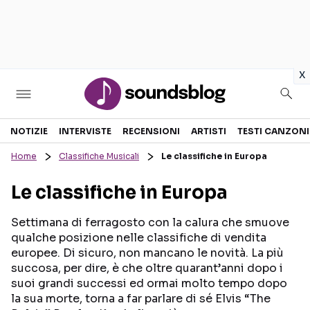
in
x
Sezioni
NOTIZIE
INTERVISTE
RECENSIONI
ARTISTI
TESTI CANZONI
Home
Classifiche Musicali
Le classifiche in Europa
NOTIZIE
ARTISTI
Le classifiche in Europa
RECENSIONI MUSICALI
TESTI CANZONI
INTERVISTE
TOUR ED EVENTI
Settimana di ferragosto con la calura che smuove
qualche posizione nelle classifiche di vendita
GOSSIP E CURIOSITÀ
TALENT SHOW
europee. Di sicuro, non mancano le novità. La più
succosa, per dire, è che oltre quarant’anni dopo i
suoi grandi successi ed ormai molto tempo dopo
la sua morte, torna a far parlare di sé Elvis “The