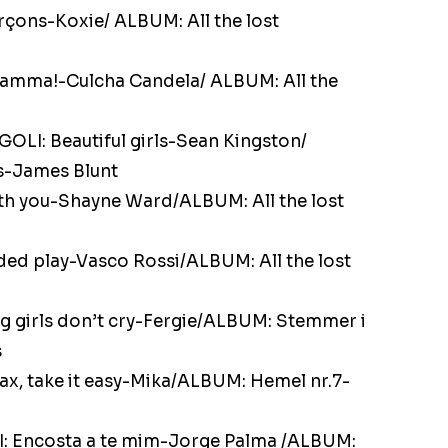
çons-Koxie/ ALBUM: All the lost
mma!-Culcha Candela/ ALBUM: All the
I: Beautiful girls-Sean Kingston/
ls-James Blunt
ith you-Shayne Ward/ALBUM: All the lost
ed play-Vasco Rossi/ALBUM: All the lost
 girls don’t cry-Fergie/ALBUM: Stemmer i
s
x, take it easy-Mika/ALBUM: Hemel nr.7-
Encosta a te mim-Jorge Palma /ALBUM: