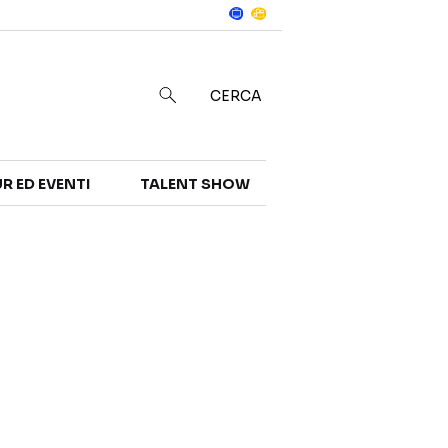
Notizie
in
CERCA
R ED EVENTI
TALENT SHOW