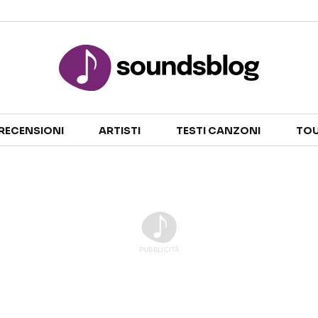
Sezioni
RECENSIONI
ARTISTI
TESTI CANZONI
TOU
NOTIZIE
ARTISTI
RECENSIONI MUSICALI
TESTI CANZONI
INTERVISTE
TOUR ED EVENTI
GOSSIP E CURIOSITÀ
TALENT SHOW