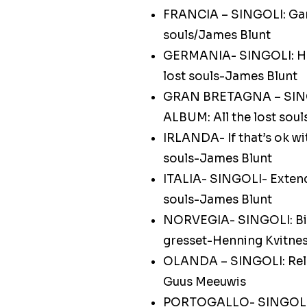
FRANCIA – SINGOLI: Gar
souls/James Blunt
GERMANIA- SINGOLI: Ha
lost souls-James Blunt
GRAN BRETAGNA – SINGOL
ALBUM: All the lost sou
IRLANDA- If that’s ok w
souls-James Blunt
ITALIA- SINGOLI- Extend
souls-James Blunt
NORVEGIA- SINGOLI: Big
gresset-Henning Kvitne
OLANDA – SINGOLI: Rela
Guus Meeuwis
PORTOGALLO- SINGOLI: 