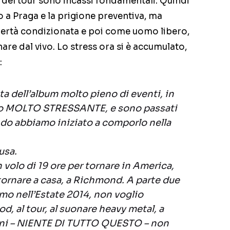
i del tour sono incassi fondamentali. Quindi
 a Praga e la prigione preventiva, ma
ibertà condizionata e poi come uomo libero,
are dal vivo. Lo stress ora si è accumulato,
:
vita dell’album molto pieno di eventi, in
o MOLTO STRESSANTE, e sono passati
ndo abbiamo iniziato a comporlo nella
usa.
volo di 19 ore per tornare in America,
 tornare a casa, a Richmond. A parte due
emo nell’Estate 2014, non voglio
d, al tour, al suonare heavy metal, a
oni – NIENTE DI TUTTO QUESTO – non