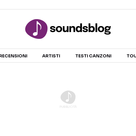
Sezioni
RECENSIONI
ARTISTI
TESTI CANZONI
TOU
NOTIZIE
ARTISTI
RECENSIONI MUSICALI
TESTI CANZONI
INTERVISTE
TOUR ED EVENTI
GOSSIP E CURIOSITÀ
TALENT SHOW