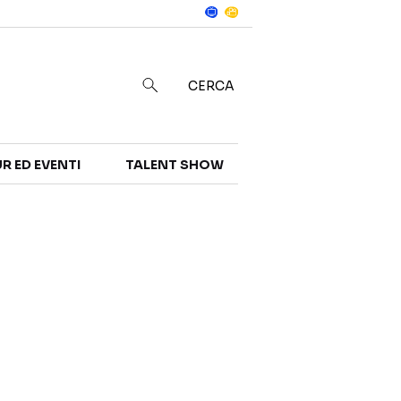
Notizie
in
CERCA
R ED EVENTI
TALENT SHOW