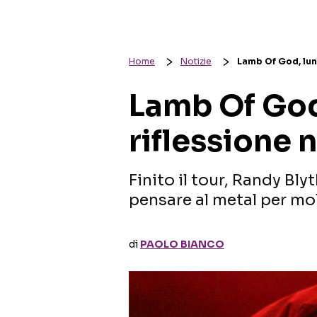
Home
Notizie
Lamb Of God, lung
Lamb Of God
riflessione 
Finito il tour, Randy Bl
pensare al metal per m
di
PAOLO BIANCO