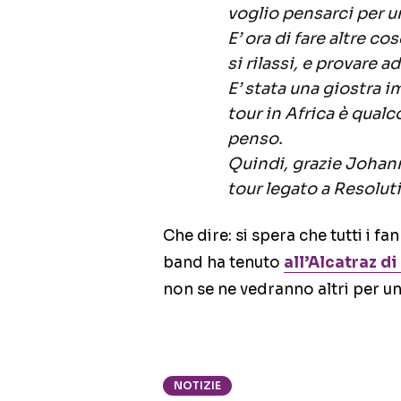
voglio pensarci per 
E’ ora di fare altre co
si rilassi, e provare
E’ stata una giostra i
tour in Africa è qualc
penso.
Quindi, grazie Johann
tour legato a Resolut
Che dire: si spera che tutti i fa
band ha tenuto
all’Alcatraz di
non se ne vedranno altri per 
NOTIZIE