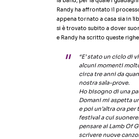
la band, per la quale i guadagn
Randy ha affrontato il processo
appena tornato a casa sia in l
si è trovato subito a dover suon
e Randy ha scritto queste righe
“E’ stato un ciclo di 
alcuni momenti molt
circa tre anni da qua
nostra sala-prove.
Ho bisogno di una pa
Domani mi aspetta un 
e poi un’altra ora per
festival a cui suoner
pensare ai Lamb Of Go
scrivere nuove canz