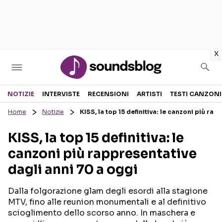
in
x
Sezioni
NOTIZIE
INTERVISTE
RECENSIONI
ARTISTI
TESTI CANZONI
Home
Notizie
KISS, la top 15 definitiva: le canzoni più ra
NOTIZIE
ARTISTI
KISS, la top 15 definitiva: le
RECENSIONI MUSICALI
TESTI CANZONI
canzoni più rappresentative
INTERVISTE
TOUR ED EVENTI
dagli anni 70 a oggi
GOSSIP E CURIOSITÀ
TALENT SHOW
Dalla folgorazione glam degli esordi alla stagione
MTV, fino alle reunion monumentali e al definitivo
scioglimento dello scorso anno. In maschera e