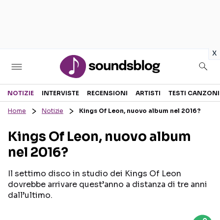
in
x
Sezioni
NOTIZIE
INTERVISTE
RECENSIONI
ARTISTI
TESTI CANZONI
Home
Notizie
Kings Of Leon, nuovo album nel 2016?
NOTIZIE
ARTISTI
Kings Of Leon, nuovo album
RECENSIONI MUSICALI
TESTI CANZONI
nel 2016?
INTERVISTE
TOUR ED EVENTI
GOSSIP E CURIOSITÀ
TALENT SHOW
Il settimo disco in studio dei Kings Of Leon
dovrebbe arrivare quest’anno a distanza di tre anni
dall’ultimo.