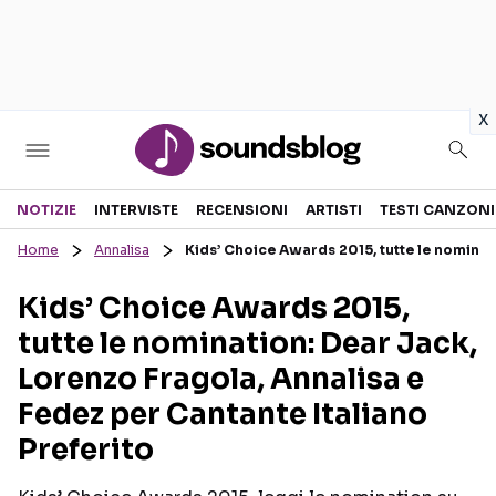
in
x
Sezioni
NOTIZIE
INTERVISTE
RECENSIONI
ARTISTI
TESTI CANZONI
Home
Annalisa
Kids’ Choice Awards 2015, tutte le nominat
NOTIZIE
ARTISTI
Kids’ Choice Awards 2015,
RECENSIONI MUSICALI
TESTI CANZONI
tutte le nomination: Dear Jack,
INTERVISTE
TOUR ED EVENTI
Lorenzo Fragola, Annalisa e
GOSSIP E CURIOSITÀ
TALENT SHOW
Fedez per Cantante Italiano
Preferito