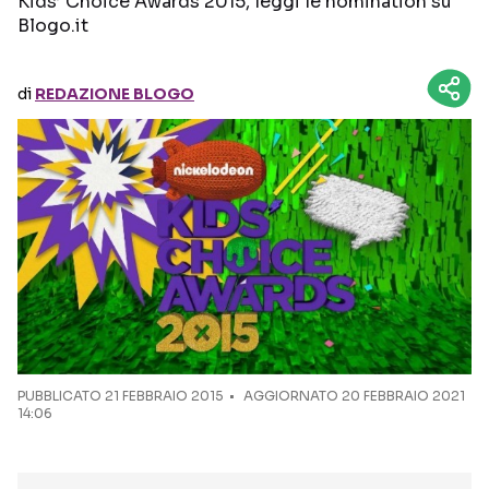
Kids’ Choice Awards 2015, leggi le nomination su
Blogo.it
Seguici sui social
di
REDAZIONE BLOGO
PUBBLICATO
21 FEBBRAIO 2015
AGGIORNATO 20 FEBBRAIO 2021
14:06