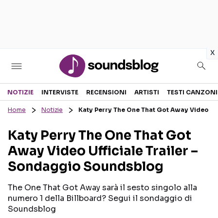
in
x
Sezioni
NOTIZIE
INTERVISTE
RECENSIONI
ARTISTI
TESTI CANZONI
Home
Notizie
Katy Perry The One That Got Away Video Uf
NOTIZIE
ARTISTI
Katy Perry The One That Got
RECENSIONI MUSICALI
TESTI CANZONI
Away Video Ufficiale Trailer –
INTERVISTE
TOUR ED EVENTI
Sondaggio Soundsblog
GOSSIP E CURIOSITÀ
TALENT SHOW
The One That Got Away sarà il sesto singolo alla
numero 1 della Billboard? Segui il sondaggio di
Soundsblog