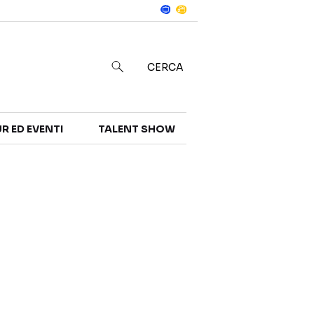
Notizie
in
CERCA
R ED EVENTI
TALENT SHOW