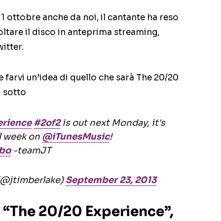
 1 ottobre anche da noi, il cantante ha reso
oltare il disco in anteprima streaming,
itter.
e farvi un’idea di quello che sarà The 20/20
i sotto
rience
#2of2
is out next Monday, it's
ll week on
@iTunesMusic
!
Bbo
-teamJT
(@jtimberlake)
September 23, 2013
 “The 20/20 Experience”,