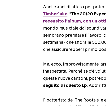
Anni e anni di attesa per poter 
Timberlake
, “
The 20/20 Expe
recensito l’album, con un ot
mondo musiciale dal sound vari
sembrano premiare il lavoro, c
settimana- che sfiora le 500.
che assicurerebbe il primo pos
Ma, ecco, improvvisamente, arr
inaspettata. Perché se c’è vol
queste nuove canzoni, potrebb
seguito di questo Lp
. Addirit
Il batterista dei The Roots si è