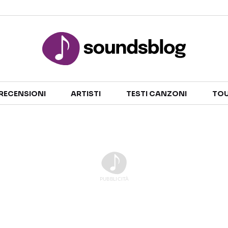
Sezioni
RECENSIONI
ARTISTI
TESTI CANZONI
TOU
NOTIZIE
ARTISTI
RECENSIONI MUSICALI
TESTI CANZONI
INTERVISTE
TOUR ED EVENTI
GOSSIP E CURIOSITÀ
TALENT SHOW