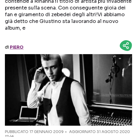
contende a Rihanna il titolo di artista più invadente
presente sulla scena. Con conseguente gioia dei
Seguici sui social
fan e giramento di zebedei degli altri!Vi abbiamo
già detto che Giustino sta lavorando al nuovo
album, e
di
PIERO
PUBBLICATO
17 GENNAIO 2009
AGGIORNATO 31 AGOSTO 2020
17:46