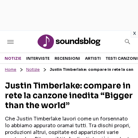
in
x
Sezioni
NOTIZIE
INTERVISTE
RECENSIONI
ARTISTI
TESTI CANZONI
Home
Notizie
Justin Timberlake: compare in rete la canzo
NOTIZIE
ARTISTI
Justin Timberlake: compare in
RECENSIONI MUSICALI
TESTI CANZONI
rete la canzone inedita “Bigger
INTERVISTE
TOUR ED EVENTI
than the world”
GOSSIP E CURIOSITÀ
TALENT SHOW
Che Justin Timberlake lavori come un forsennato
lo abbiamo appurato oramai tutti. Tra dischi propri,
produzioni altrui, ospitate ed apparizioni varie