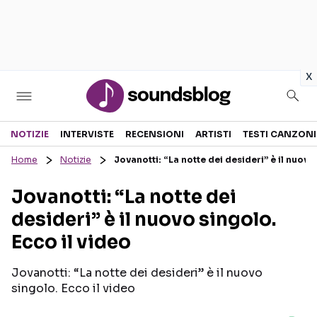
in
x
Sezioni
NOTIZIE
INTERVISTE
RECENSIONI
ARTISTI
TESTI CANZONI
Home
Notizie
Jovanotti: “La notte dei desideri” è il nuovo
NOTIZIE
ARTISTI
Jovanotti: “La notte dei
RECENSIONI MUSICALI
TESTI CANZONI
desideri” è il nuovo singolo.
INTERVISTE
TOUR ED EVENTI
Ecco il video
GOSSIP E CURIOSITÀ
TALENT SHOW
Jovanotti: “La notte dei desideri” è il nuovo
singolo. Ecco il video