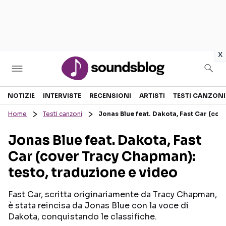
in
x
Sezioni
NOTIZIE
INTERVISTE
RECENSIONI
ARTISTI
TESTI CANZONI
Home
Testi canzoni
Jonas Blue feat. Dakota, Fast Car (cov
NOTIZIE
ARTISTI
Jonas Blue feat. Dakota, Fast
RECENSIONI MUSICALI
TESTI CANZONI
Car (cover Tracy Chapman):
INTERVISTE
TOUR ED EVENTI
testo, traduzione e video
GOSSIP E CURIOSITÀ
TALENT SHOW
Fast Car, scritta originariamente da Tracy Chapman,
è stata reincisa da Jonas Blue con la voce di
Dakota, conquistando le classifiche.