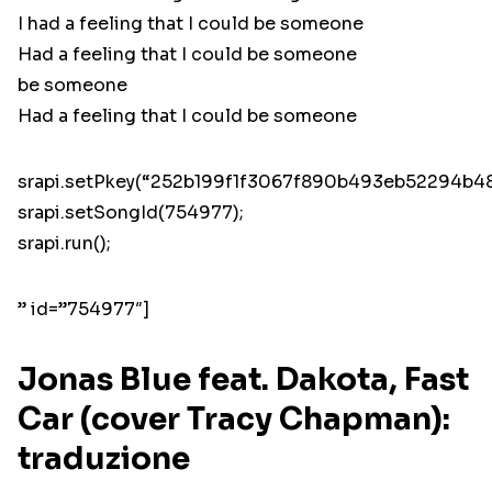
I had a feeling that I could be someone
Had a feeling that I could be someone
be someone
Had a feeling that I could be someone
srapi.setPkey(“252b199f1f3067f890b493eb52294b48
srapi.setSongId(754977);
srapi.run();
” id=”754977″]
Jonas Blue feat. Dakota, Fast
Car (cover Tracy Chapman):
traduzione