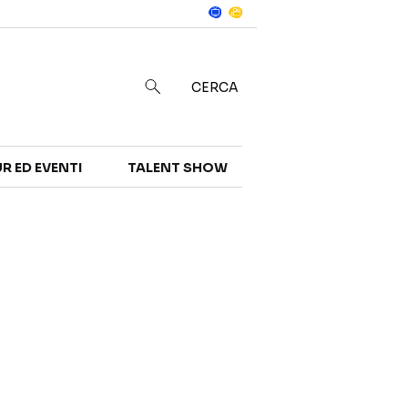
Notizie
in
CERCA
R ED EVENTI
TALENT SHOW