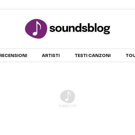
Sezioni
RECENSIONI
ARTISTI
TESTI CANZONI
TOU
NOTIZIE
ARTISTI
RECENSIONI MUSICALI
TESTI CANZONI
INTERVISTE
TOUR ED EVENTI
GOSSIP E CURIOSITÀ
TALENT SHOW