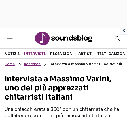
in
x
Sezioni
NOTIZIE
INTERVISTE
RECENSIONI
ARTISTI
TESTI CANZONI
Home
Interviste
Intervista a Massimo Varini, uno dei più app
NOTIZIE
ARTISTI
Intervista a Massimo Varini,
RECENSIONI MUSICALI
TESTI CANZONI
uno dei più apprezzati
INTERVISTE
TOUR ED EVENTI
chitarristi italiani
GOSSIP E CURIOSITÀ
TALENT SHOW
Una chiacchierata a 360° con un chitarrista che ha
collaborato con tutti i più famosi artisti italiani.