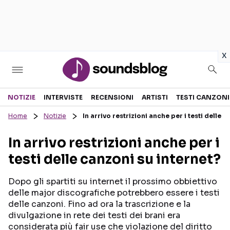
in
x
Sezioni
NOTIZIE
INTERVISTE
RECENSIONI
ARTISTI
TESTI CANZONI
Home
Notizie
In arrivo restrizioni anche per i testi delle 
NOTIZIE
ARTISTI
In arrivo restrizioni anche per i
RECENSIONI MUSICALI
TESTI CANZONI
testi delle canzoni su internet?
INTERVISTE
TOUR ED EVENTI
GOSSIP E CURIOSITÀ
TALENT SHOW
Dopo gli spartiti su internet il prossimo obbiettivo
delle major discografiche potrebbero essere i testi
delle canzoni. Fino ad ora la trascrizione e la
divulgazione in rete dei testi dei brani era
considerata più fair use che violazione del diritto