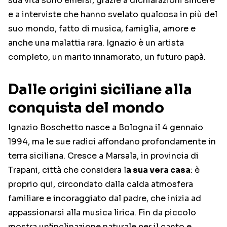
sua vita sono emersi, grazie a dichiarazioni sincere
e a interviste che hanno svelato qualcosa in più del
suo mondo, fatto di musica, famiglia, amore e
anche una malattia rara. Ignazio è un artista
completo, un marito innamorato, un futuro papà.
Dalle origini siciliane alla
conquista del mondo
Ignazio Boschetto nasce a Bologna il 4 gennaio
1994, ma le sue radici affondano profondamente in
terra siciliana. Cresce a Marsala, in provincia di
Trapani, città che considera l
a sua vera casa
: è
proprio qui, circondato dalla calda atmosfera
familiare e incoraggiato dal padre, che inizia ad
appassionarsi alla musica lirica. Fin da piccolo
mostra un’inclinazione naturale per il canto e