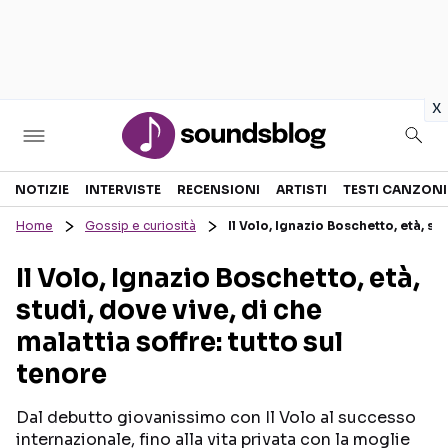
in
x
Sezioni
NOTIZIE
INTERVISTE
RECENSIONI
ARTISTI
TESTI CANZONI
Home
Gossip e curiosità
Il Volo, Ignazio Boschetto, età, stu
NOTIZIE
ARTISTI
Il Volo, Ignazio Boschetto, età,
RECENSIONI MUSICALI
TESTI CANZONI
studi, dove vive, di che
INTERVISTE
TOUR ED EVENTI
malattia soffre: tutto sul
GOSSIP E CURIOSITÀ
TALENT SHOW
tenore
Dal debutto giovanissimo con Il Volo al successo
internazionale, fino alla vita privata con la moglie