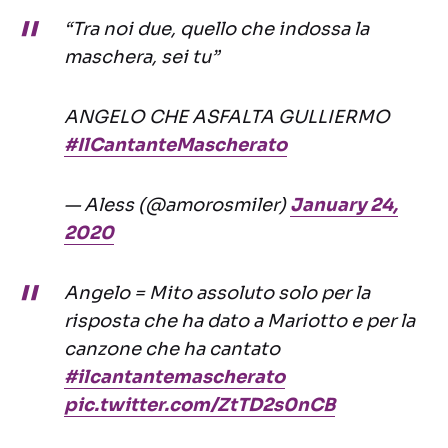
“Tra noi due, quello che indossa la
maschera, sei tu”
ANGELO CHE ASFALTA GULLIERMO
#IlCantanteMascherato
— Aless (@amorosmiler)
January 24,
2020
Angelo = Mito assoluto solo per la
risposta che ha dato a Mariotto e per la
canzone che ha cantato
#ilcantantemascherato
pic.twitter.com/ZtTD2s0nCB