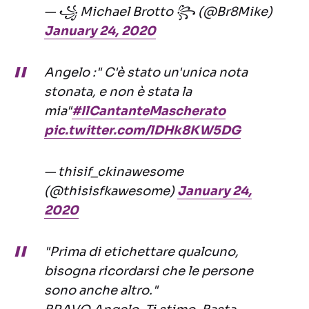
— ꧁ Michael Brotto ꧂ (@Br8Mike)
January 24, 2020
Angelo :" C'è stato un'unica nota
stonata, e non è stata la
mia"
#IlCantanteMascherato
pic.twitter.com/lDHk8KW5DG
— thisif_ckinawesome
(@thisisfkawesome)
January 24,
2020
"Prima di etichettare qualcuno,
bisogna ricordarsi che le persone
sono anche altro."