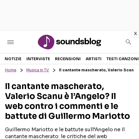
in
x
Sezioni
NOTIZIE
INTERVISTE
RECENSIONI
ARTISTI
TESTI CANZONI
Home
Musica in TV
Il cantante mascherato, Valerio Scanu è
NOTIZIE
ARTISTI
Il cantante mascherato,
RECENSIONI MUSICALI
TESTI CANZONI
Valerio Scanu è l’Angelo? Il
INTERVISTE
TOUR ED EVENTI
web contro i commenti e le
GOSSIP E CURIOSITÀ
TALENT SHOW
battute di Guillermo Mariotto
Guillermo Mariotto e le battute sull’Angelo ne Il
cantante mascherato: le critiche del web