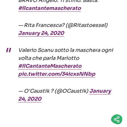
BRAVO Angelo. Ti stimo. Basta.
#ilcantantemascherato
— Rita Francesca? (@Ritastoessel)
January 24, 2020
Valerio Scanu sotto la maschera ogni
volta che parla Mariotto
#IlCantanteMascherato
pic.twitter.com/34icxsNNbp
— O'Caustik ? (@OCaustik)
January
24, 2020