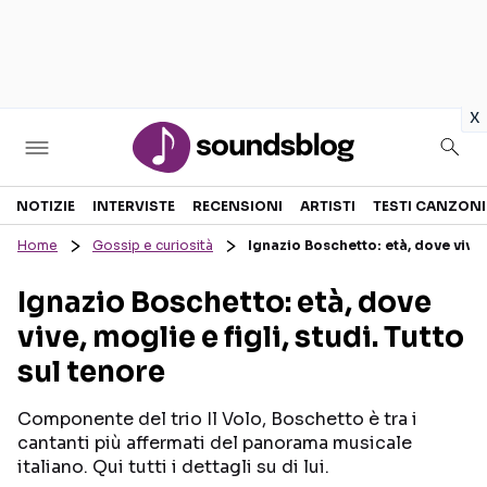
in
x
Sezioni
NOTIZIE
INTERVISTE
RECENSIONI
ARTISTI
TESTI CANZONI
Home
Gossip e curiosità
Ignazio Boschetto: età, dove vive, 
NOTIZIE
ARTISTI
Ignazio Boschetto: età, dove
RECENSIONI MUSICALI
TESTI CANZONI
vive, moglie e figli, studi. Tutto
INTERVISTE
TOUR ED EVENTI
sul tenore
GOSSIP E CURIOSITÀ
TALENT SHOW
Componente del trio Il Volo, Boschetto è tra i
cantanti più affermati del panorama musicale
italiano. Qui tutti i dettagli su di lui.