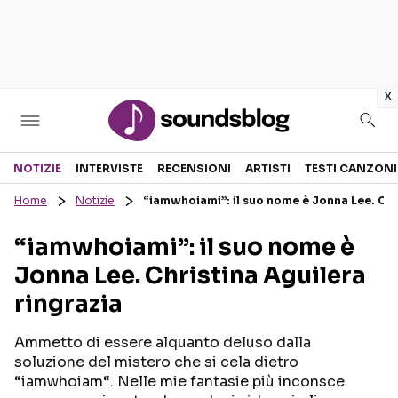
in
x
Sezioni
NOTIZIE
INTERVISTE
RECENSIONI
ARTISTI
TESTI CANZONI
Home
Notizie
“iamwhoiami”: il suo nome è Jonna Lee. Chri
NOTIZIE
ARTISTI
“iamwhoiami”: il suo nome è
RECENSIONI MUSICALI
TESTI CANZONI
Jonna Lee. Christina Aguilera
INTERVISTE
TOUR ED EVENTI
ringrazia
GOSSIP E CURIOSITÀ
TALENT SHOW
Ammetto di essere alquanto deluso dalla
soluzione del mistero che si cela dietro
“iamwhoiam“. Nelle mie fantasie più inconsce