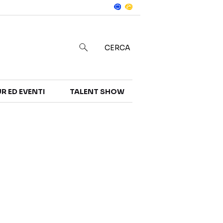
Notizie
in
CERCA
R ED EVENTI
TALENT SHOW