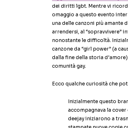
dei diritti lgbt. Mentre vi rico
omaggio a questo evento interna
una delle canzoni più amante d
arrendersi, al “sopravvivere” i
nonostante le difficoltà. Inizi
canzone da “girl power” (a caus
dalla fine della storia d’amore
comunità gay.
Ecco qualche curiosità che pote
Inizialmente questo bra
accompagnava la cover d
deejay iniziarono a tra
stampate nuove copie c