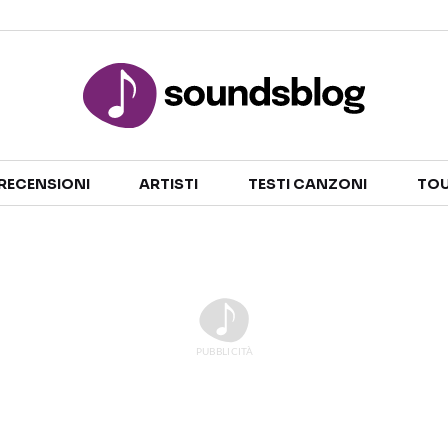
Sezioni
RECENSIONI
ARTISTI
TESTI CANZONI
TOU
NOTIZIE
ARTISTI
RECENSIONI MUSICALI
TESTI CANZONI
INTERVISTE
TOUR ED EVENTI
GOSSIP E CURIOSITÀ
TALENT SHOW