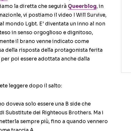
rdiamo la diretta che seguirà
Queerblog
, in
zionle, vi postiamo il video I Will Survive,
al mondo Lgbt. E’ diventata un inno al non
nteso in senso orgoglioso e dignitoso,
almente il brano venne indicato come
a della risposta della protagonista ferita
) per poi essere adottata anche dalla
te leggere dopo il salto:
no doveva solo essere una B side che
i Substitute dei Righteous Brothers. Ma i
smetterla sempre più, fino a quando vennero
ome traccia A.