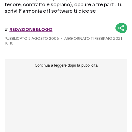
tenore, contralto e soprano), oppure a tre parti. Tu
scrivi l’ armonia e il software ti dice se
Seguici sui social
di
REDAZIONE BLOGO
PUBBLICATO
3 AGOSTO 2006
AGGIORNATO 11 FEBBRAIO 2021
16:10