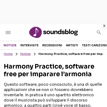
in
x
Sezioni
NOTIZIE
INTERVISTE
RECENSIONI
ARTISTI
TESTI CANZONI
Home
Notizie
Harmony Practice, software free per impar
NOTIZIE
ARTISTI
Harmony Practice, software
RECENSIONI MUSICALI
TESTI CANZONI
free per imparare l’armonia
INTERVISTE
TOUR ED EVENTI
GOSSIP E CURIOSITÀ
TALENT SHOW
Questo software, poco conosciuto, è una di quelle
applicazioni che se non ci fossero dovrebbero
inventarle. In pratica è uno spartito elettronico
dove il musicista può sviluppare il discorso
armonico, a quattro parti (cioè voce di basso,