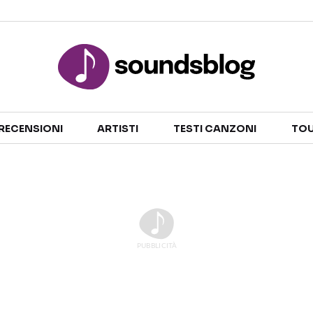
Sezioni
RECENSIONI
ARTISTI
TESTI CANZONI
TOU
NOTIZIE
ARTISTI
RECENSIONI MUSICALI
TESTI CANZONI
INTERVISTE
TOUR ED EVENTI
GOSSIP E CURIOSITÀ
TALENT SHOW