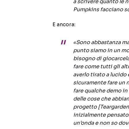
a scrivere quanto le
Pumpkins facciano s
E ancora:
«Sono abbastanza ma
punto siamo in un mo
bisogno di giocarcel
fare come tutti gli al
averlo tirato a lucido
sicuramente fare un n
fare qualche demo in 
delle cose che abbiamo
progetto [
Teargarden
inizialmente pensato
un’onda e non so dove