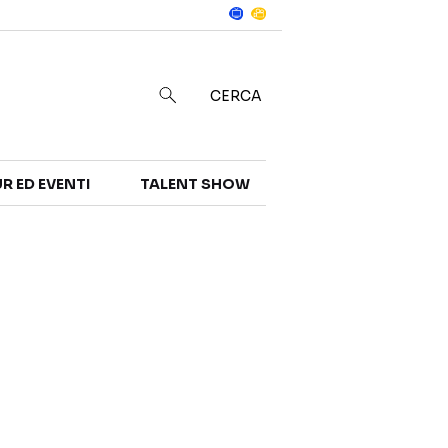
Notizie
in
CERCA
R ED EVENTI
TALENT SHOW