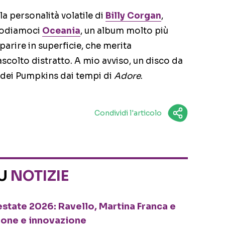
la personalità volatile di
Billy Corgan
,
 godiamoci
Oceania
, un album molto più
rire in superficie, che merita
scolto distratto. A mio avviso, un disco da
e dei Pumpkins dai tempi di
Adore
.
Condividi l'articolo
SU
NOTIZIE
o estate 2026: Ravello, Martina Franca e
ione e innovazione