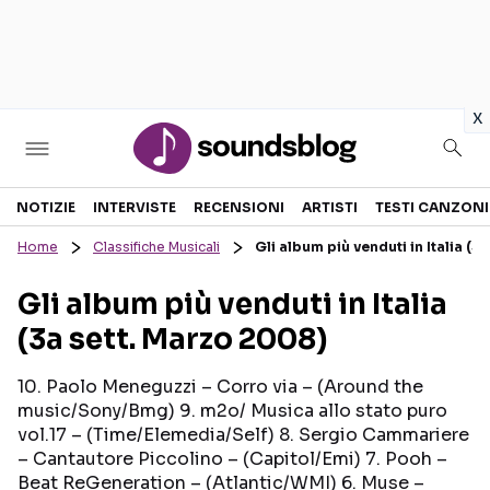
in
x
Sezioni
NOTIZIE
INTERVISTE
RECENSIONI
ARTISTI
TESTI CANZONI
Home
Classifiche Musicali
Gli album più venduti in Italia (
NOTIZIE
ARTISTI
Gli album più venduti in Italia
RECENSIONI MUSICALI
TESTI CANZONI
(3a sett. Marzo 2008)
INTERVISTE
TOUR ED EVENTI
GOSSIP E CURIOSITÀ
TALENT SHOW
10. Paolo Meneguzzi – Corro via – (Around the
music/Sony/Bmg) 9. m2o/ Musica allo stato puro
vol.17 – (Time/Elemedia/Self) 8. Sergio Cammariere
– Cantautore Piccolino – (Capitol/Emi) 7. Pooh –
Beat ReGeneration – (Atlantic/WMI) 6. Muse –