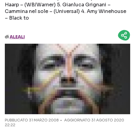
Haarp – (WB/Warner) 5. Gianluca Grignani –
Cammina nel sole – (Universal) 4. Amy Winehouse
Seguici sui social
– Black to
di
ALEALI
PUBBLICATO
31 MARZO 2008
AGGIORNATO 31 AGOSTO 2020
22:22