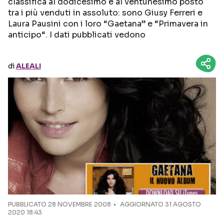
classifica al dodicesimo e al ventunesimo posto
tra i più venduti in assoluto: sono Giusy Ferreri e
Seguici sui social
Laura Pausini con i loro “Gaetana” e “Primavera in
anticipo“. I dati pubblicati vedono
di
ALEALI
PUBBLICATO
28 NOVEMBRE 2008
AGGIORNATO 31 AGOSTO
2020 18:43