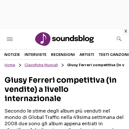
in
x
Sezioni
NOTIZIE
INTERVISTE
RECENSIONI
ARTISTI
TESTI CANZONI
Home
Classifiche Musicali
Giusy Ferreri competitiva (in vend
NOTIZIE
ARTISTI
Giusy Ferreri competitiva (in
RECENSIONI MUSICALI
TESTI CANZONI
vendite) a livello
INTERVISTE
TOUR ED EVENTI
internazionale
GOSSIP E CURIOSITÀ
TALENT SHOW
Secondo le stime degli album più venduti nel
mondo di Global Traffic nella 49sima settimana del
2008 due sono gli album appena entrati in