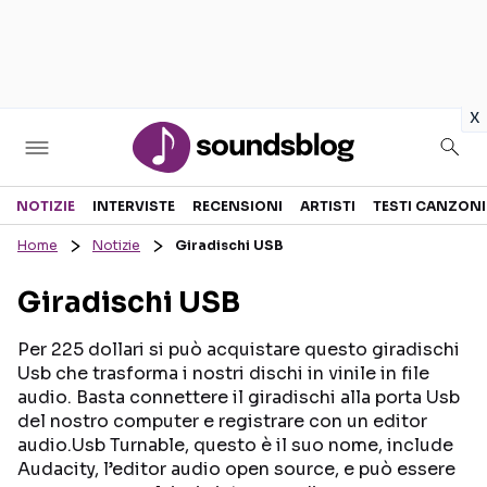
in
x
Sezioni
NOTIZIE
INTERVISTE
RECENSIONI
ARTISTI
TESTI CANZONI
Home
Notizie
Giradischi USB
NOTIZIE
ARTISTI
Giradischi USB
RECENSIONI MUSICALI
TESTI CANZONI
INTERVISTE
TOUR ED EVENTI
Per 225 dollari si può acquistare questo giradischi
Usb che trasforma i nostri dischi in vinile in file
GOSSIP E CURIOSITÀ
TALENT SHOW
audio. Basta connettere il giradischi alla porta Usb
del nostro computer e registrare con un editor
audio.Usb Turnable, questo è il suo nome, include
Audacity, l’editor audio open source, e può essere