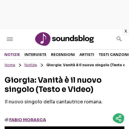
in
x
Sezioni
NOTIZIE
INTERVISTE
RECENSIONI
ARTISTI
TESTI CANZONI
Home
Notizie
Giorgia: Vanità è il nuovo singolo (Testo e 
NOTIZIE
ARTISTI
Giorgia: Vanità è il nuovo
RECENSIONI MUSICALI
TESTI CANZONI
singolo (Testo e Video)
INTERVISTE
TOUR ED EVENTI
GOSSIP E CURIOSITÀ
TALENT SHOW
Il nuovo singolo della cantautrice romana.
di
FABIO MORASCA