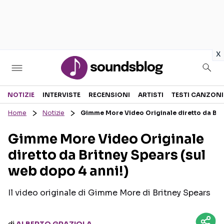
in
x
Sezioni
NOTIZIE
INTERVISTE
RECENSIONI
ARTISTI
TESTI CANZONI
Home
Notizie
Gimme More Video Originale diretto da Brit
NOTIZIE
ARTISTI
Gimme More Video Originale
RECENSIONI MUSICALI
TESTI CANZONI
diretto da Britney Spears (sul
INTERVISTE
TOUR ED EVENTI
web dopo 4 anni!)
GOSSIP E CURIOSITÀ
TALENT SHOW
Il video originale di Gimme More di Britney Spears