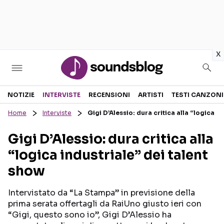
in
x
Sezioni
NOTIZIE
INTERVISTE
RECENSIONI
ARTISTI
TESTI CANZONI
Home
Interviste
Gigi D’Alessio: dura critica alla “logica i
NOTIZIE
ARTISTI
Gigi D’Alessio: dura critica alla
RECENSIONI MUSICALI
TESTI CANZONI
“logica industriale” dei talent
INTERVISTE
TOUR ED EVENTI
show
GOSSIP E CURIOSITÀ
TALENT SHOW
Intervistato da “La Stampa” in previsione della
prima serata offertagli da RaiUno giusto ieri con
“Gigi, questo sono io”, Gigi D’Alessio ha