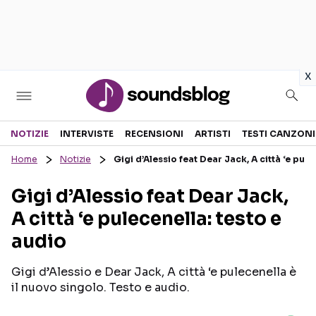
in
x
Sezioni
NOTIZIE
INTERVISTE
RECENSIONI
ARTISTI
TESTI CANZONI
Home
Notizie
Gigi d’Alessio feat Dear Jack, A città ‘e pule
NOTIZIE
ARTISTI
Gigi d’Alessio feat Dear Jack,
RECENSIONI MUSICALI
TESTI CANZONI
A città ‘e pulecenella: testo e
INTERVISTE
TOUR ED EVENTI
audio
GOSSIP E CURIOSITÀ
TALENT SHOW
Gigi d’Alessio e Dear Jack, A città ‘e pulecenella è
il nuovo singolo. Testo e audio.