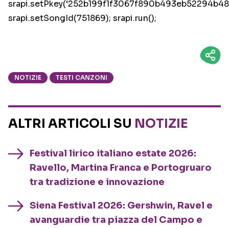
srapi.setPkey(‘252b199f1f3067f890b493eb52294b48’
srapi.setSongId(751869); srapi.run();
NOTIZIE
TESTI CANZONI
ALTRI ARTICOLI SU
NOTIZIE
Festival lirico italiano estate 2026:
Ravello, Martina Franca e Portogruaro
tra tradizione e innovazione
Siena Festival 2026: Gershwin, Ravel e
avanguardie tra piazza del Campo e